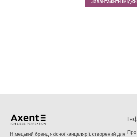
Завантажити іміджи
Презентаці
Товари для 
Подарунков
Термоси та
Ін
Про
Німецький бренд якісної канцелярії, створений для