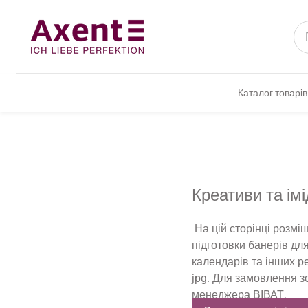
Каталог товарів
Всі товари
Письмове п
Паперово-бі
Креативи та ім
Приладдя д
На цій сторінці розмі
підготовки банерів для
Приладдя дл
календарів та інших р
Канцелярськ
jpg. Для замовлення з
менеджера ВІВАТ.
Канцелярськ