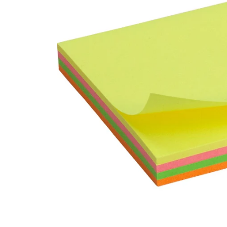
Презентаці
Товари для 
Подарунков
Термоси та