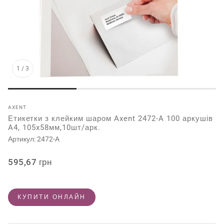
1
/
3
AXENT
Етикетки з клейким шаром Axent 2472-A 100 аркушів
A4, 105x58мм,10шт/арк.
Артикул:
2472-A
Звичайна
595,67 грн
ціна
КУПИТИ ОНЛАЙН