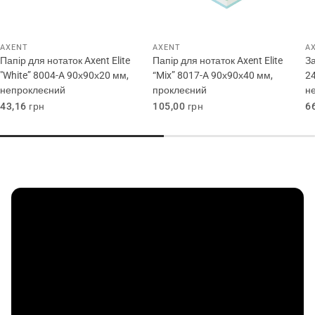
AXENT
AXENT
A
Папір для нотаток Axent Elite
Папір для нотаток Axent Elite
За
"White” 8004-A 90х90х20 мм,
“Mix” 8017-A 90х90х40 мм,
24
непроклеєний
проклеєний
н
Звичайна
43,16 грн
Звичайна
105,00 грн
З
6
ціна
ціна
ц