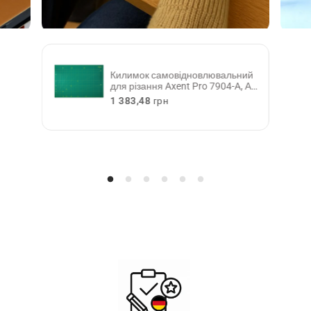
міття
Килимок самовідновлювальний
й,
для різання Axent Pro 7904-A, А1,
п'ятишаровий
З
1 383,48 грн
в
и
ч
а
й
н
а
ц
і
н
а