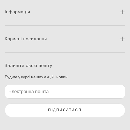
Інформація
Про бренд
Новини
Корисні посилання
Контакти
Каталог товарів
Питання та відповіді
Де придбати
Залиште свою пошту
Макетування
Будьте у курсі наших акцій і новин
Програма друку етикеток
ПІДПИСАТИСЯ