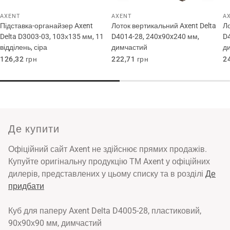
AXENT
AXENT
A
Підставка-органайзер Axent
Лоток вертикальний Axent Delta
Ло
Delta D3003-03, 103х135 мм, 11
D4014-28, 240x90x240 мм,
D
відділень, сіра
димчастий
д
Звичайна
126,32 грн
Звичайна
222,71 грн
З
2
ціна
ціна
ц
Де купити
Офіційний сайт Axent не здійснює прямих продажів.
Купуйте оригінальну продукцію ТМ Axent у офіційних
дилерів, представлених у цьому списку та в розділі
Де
придбати
Куб для паперу Axent Delta D4005-28, пластиковий,
90х90х90 мм, димчастий