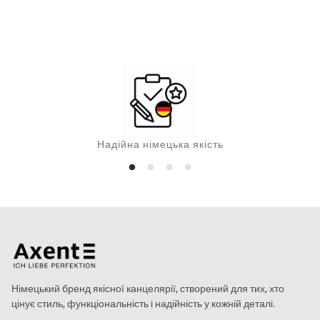
н
а
Надійна німецька якість
Німецький бренд якісної канцелярії, створений для тих, хто
цінує стиль, функціональність і надійність у кожній деталі.