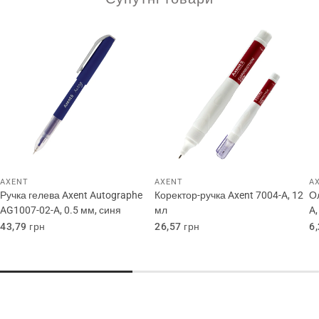
AXENT
AXENT
A
Ручка гелева Axent Autographe
Коректор-ручка Axent 7004-A, 12
О
AG1007-02-A, 0.5 мм, синя
мл
A,
Звичайна
43,79 грн
Звичайна
26,57 грн
З
6
ціна
ціна
ц