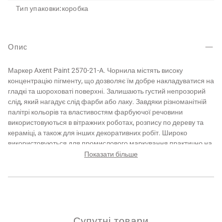
Тип упаковки:
коробка
Опис
Маркер Axent Paint 2570-21-A. Чорнила містять високу
концентрацію пігменту, що дозволяє їм добре накладуватися на
гладкі та шороховаті поверхні. Залишають густий непрозорий
слід, який нагадує слід фарби або лаку. Завдяки різноманітній
палітрі кольорів та властивостям фарбуючої речовини
використовуються в вітражних роботах, розпису по дереву та
кераміці, а також для інших декоративних робіт. Широко
використовуються для промислового маркування практично на
будь-яких матеріалах. Колір чорнил: білий. Ширина лінії: 2.4 -
Показати більше
2.8 мм.
Супутні товари