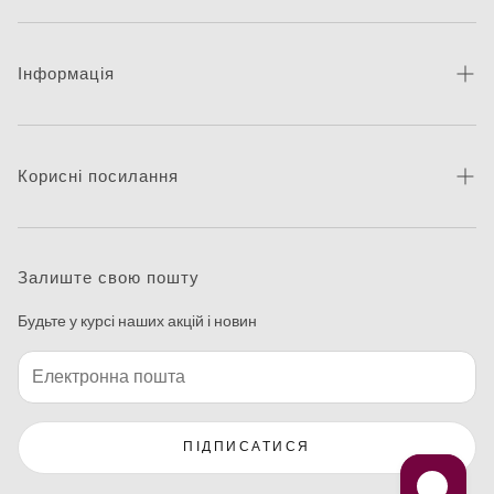
Інформація
Про бренд
Новини
Корисні посилання
Контакти
Каталог товарів
Питання та відповіді
Де придбати
Залиште свою пошту
Макетування
Будьте у курсі наших акцій і новин
Програма друку етикеток
ПІДПИСАТИСЯ