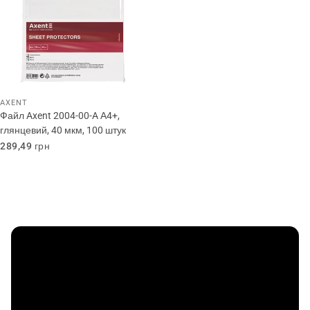
AXENT
Файл Axent 2004-00-A А4+,
глянцевий, 40 мкм, 100 штук
Звичайна
289,49 грн
ціна