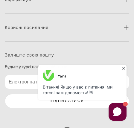
Про бренд
Новини
Корисні посилання
Контакти
Каталог товарів
Питання та відповіді
Де придбати
Залиште свою пошту
Макетування
Будьте у курсі наших акцій і новин
Програма друку етикеток
ПІДПИСАТИСЯ