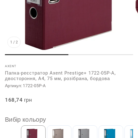
1
/
2
AXENT
Папка-реєстратор Axent Prestige+ 1722-05P-A,
двостороння, A4, 75 мм, розібрана, бордова
Артикул:
1722-05P-A
Звичайна
168,74 грн
ціна
Вибір кольору