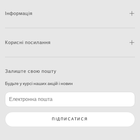
Інформація
Про бренд
Новини
Корисні посилання
Контакти
Каталог товарів
Питання та відповіді
Де придбати
Залиште свою пошту
Макетування
Будьте у курсі наших акцій і новин
Програма друку етикеток
ПІДПИСАТИСЯ