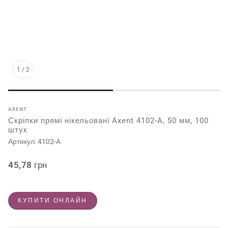
1
/
2
AXENT
Скріпки прямі нікельовані Axent 4102-A, 50 мм, 100
штук
Артикул:
4102-A
Звичайна
45,78 грн
ціна
КУПИТИ ОНЛАЙН