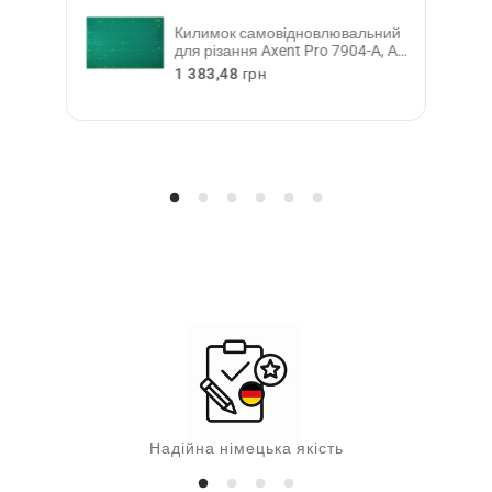
міття
Килимок самовідновлювальний
й,
для різання Axent Pro 7904-A, А1,
п'ятишаровий
З
1 383,48 грн
в
и
ч
а
й
н
а
ц
і
н
а
Надійна німецька якість