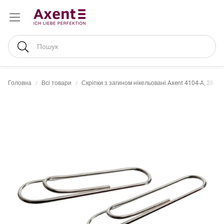
Пошук
Головна
Всі товари
Скріпки з загином нікельовані Axent 4104-A, 28 мм