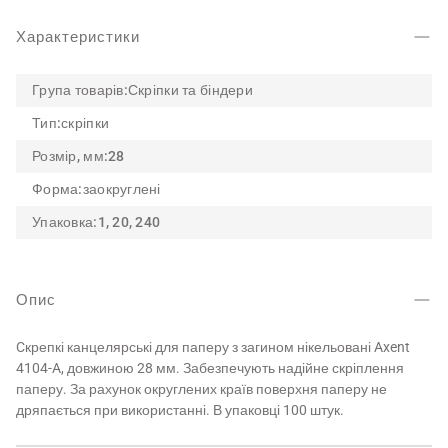
Характеристики
Група товарів:
Скріпки та біндери
Тип:
скріпки
Розмір, мм:
28
Форма:
заокруглені
Упаковка:
1, 20, 240
Опис
Cкрепкі канцелярські для паперу з загином нікельовані Axent
4104-A, довжиною 28 мм. Забезпечують надійне скріплення
паперу. За рахунок округлених країв поверхня паперу не
дряпається при використанні. В упаковці 100 штук.