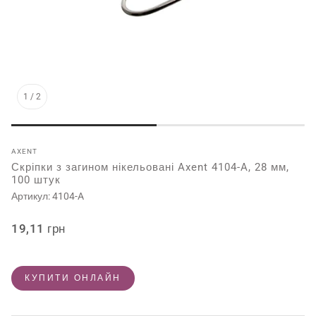
1
/
2
AXENT
Скріпки з загином нікельовані Axent 4104-A, 28 мм,
100 штук
Артикул:
4104-A
Звичайна
19,11 грн
ціна
КУПИТИ ОНЛАЙН