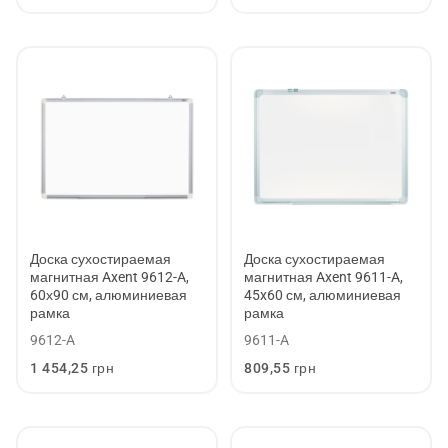
цена
цена
Доска сухостираемая
Доска сухостираемая
магнитная Axent 9612-A,
магнитная Axent 9611-A,
60х90 см, алюминиевая
45x60 см, алюминиевая
рамка
рамка
9612-A
9611-A
Обычная
1 454,25 грн
Обычная
809,55 грн
цена
цена