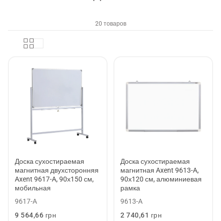
20 товаров
Доска сухостираемая
Доска сухостираемая
магнитная двухсторонняя
магнитная Axent 9613-A,
Axent 9617-A, 90х150 см,
90х120 см, алюминиевая
мобильная
рамка
9617-A
9613-A
Обычная
9 564,66 грн
Обычная
2 740,61 грн