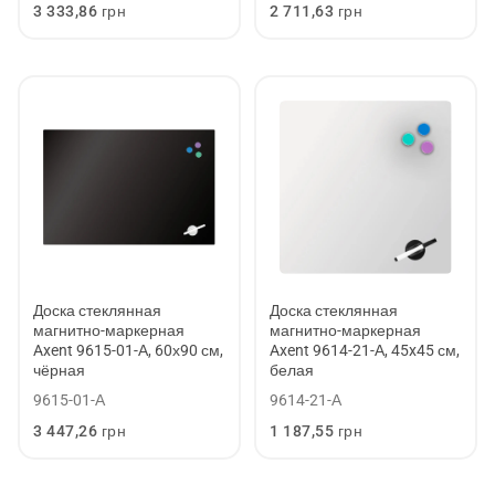
Обычная
3 333,86 грн
Обычная
2 711,63 грн
цена
цена
Доска стеклянная
Доска стеклянная
магнитно-маркерная
магнитно-маркерная
Axent 9615-01-А, 60х90 см,
Axent 9614-21-А, 45x45 см,
чёрная
белая
9615-01-А
9614-21-А
Обычная
3 447,26 грн
Обычная
1 187,55 грн
цена
цена