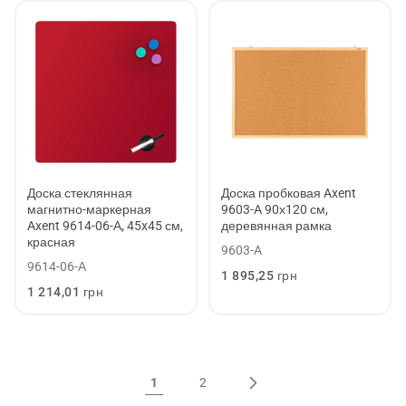
Доска стеклянная
Доска пробковая Axent
магнитно-маркерная
9603-A 90х120 см,
Axent 9614-06-А, 45x45 см,
деревянная рамка
красная
9603-A
9614-06-А
Обычная
1 895,25 грн
цена
Обычная
1 214,01 грн
цена
1
2