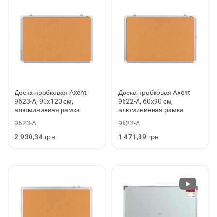
Доска пробковая Axent
Доска пробковая Axent
9623-A, 90х120 см,
9622-A, 60х90 см,
алюминиевая рамка
алюминиевая рамка
9623-A
9622-A
Обычная
2 930,34 грн
Обычная
1 471,89 грн
цена
цена