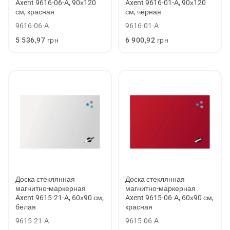
Axent 9616-06-А, 90х120
Axent 9616-01-А, 90х120
см, красная
см, чёрная
9616-06-А
9616-01-А
Обычная
5 536,97 грн
Обычная
6 900,92 грн
цена
цена
Доска стеклянная
Доска стеклянная
магнитно-маркерная
магнитно-маркерная
Axent 9615-21-А, 60х90 см,
Axent 9615-06-А, 60х90 см,
белая
красная
9615-21-А
9615-06-А