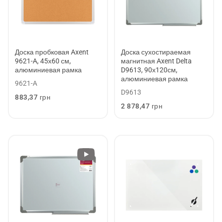
Доска сухостираемая
Доска пробковая Axent
магнитная Axent Delta
9621-A, 45х60 см,
D9613, 90х120см,
алюминиевая рамка
алюминиевая рамка
9621-A
D9613
Обычная
883,37 грн
цена
Обычная
2 878,47 грн
цена