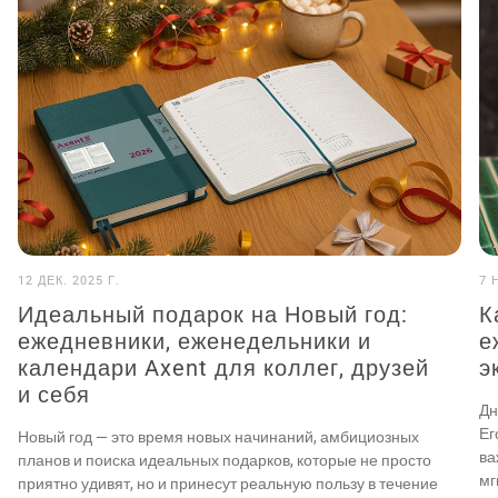
12 ДЕК. 2025 Г.
7 
Идеальный подарок на Новый год:
К
ежедневники, еженедельники и
е
календари Axent для коллег, друзей
э
и себя
Дн
Ег
Новый год — это время новых начинаний, амбициозных
ва
планов и поиска идеальных подарков, которые не просто
мг
приятно удивят, но и принесут реальную пользу в течение