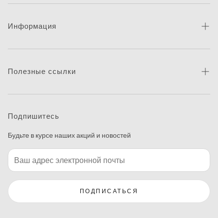
Информация
Про бренд
Новости
Полезные ссылки
Контакты
Каталог товаров
Питання та відповіді
Где купить
Подпишитесь
Макетирование
Будьте в курсе наших акций и новостей
Программа печати этикеток
ПОДПИСАТЬСЯ