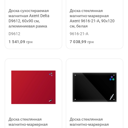
Доска сухостираемая
Доска стеклянная
магнитная Axent Delta
магнитно-маркерная
D9612, 60х90 см,
Axent 9616-21-А, 90х120
алюминиевая рамка
см, белая
D9612
9616-21-А
Обычная
1 541,09 грн
Обычная
7 038,99 грн
цена
цена
Доска стеклянная
Доска стеклянная
магнитно-маркерная
магнитно-маркерная