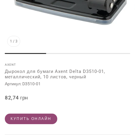
1
/
3
AXENT
Дырокол для бумаги Axent Delta D3510-01,
металлический, 10 листов, черный
Артикул:
D3510-01
Обычная
82,74 грн
цена
КУПИТЬ ОНЛАЙН