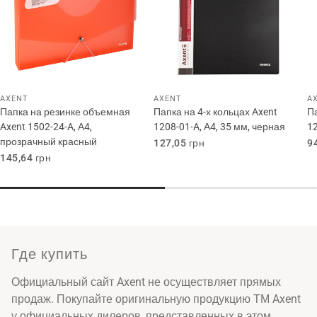
AXENT
AXENT
A
Папка на резинке объемная
Папка на 4-х кольцах Axent
Па
Axent 1502-24-A, А4,
1208-01-A, А4, 35 мм, черная
12
прозрачный красный
Обычная
127,05 грн
О
9
цена
ц
Обычная
145,64 грн
цена
Где купить
Официальный сайт Axent не осуществляет прямых
продаж. Покупайте оригинальную продукцию ТМ Axent
у официальных дилеров, представленных в этом