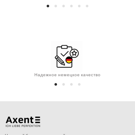
ц
е
н
а
Надежное немецкое качество