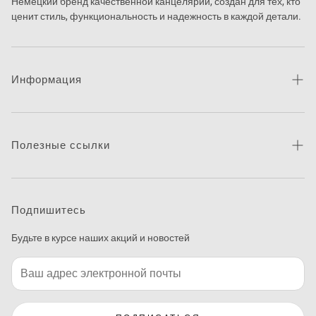
Немецкий бренд качественной канцелярии, создан для тех, кто
ценит стиль, функциональность и надежность в каждой детали.
Информация
Про бренд
Новости
Полезные ссылки
Контакты
Каталог товаров
Питання та відповіді
Где купить
Подпишитесь
Макетирование
Будьте в курсе наших акций и новостей
Программа печати этикеток