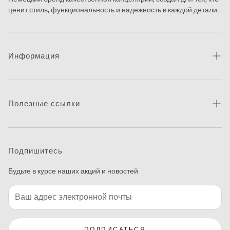
ценит стиль, функциональность и надежность в каждой детали.
Информация
Про бренд
Новости
Полезные ссылки
Контакты
Каталог товаров
Питання та відповіді
Где купить
Подпишитесь
Макетирование
Будьте в курсе наших акций и новостей
Программа печати этикеток
ПОДПИСАТЬСЯ