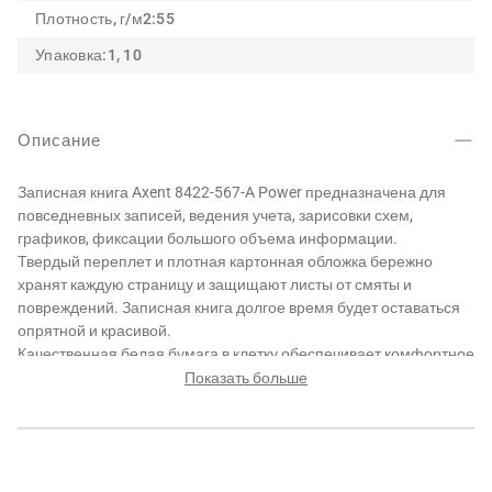
Плотность, г/м2:
55
Упаковка:
1, 10
Описание
Записная книга Axent 8422-567-A Power предназначена для
повседневных записей, ведения учета, зарисовки схем,
графиков, фиксации большого объема информации.
Твердый переплет и плотная картонная обложка бережно
хранят каждую страницу и защищают листы от смяты и
повреждений. Записная книга долгое время будет оставаться
опрятной и красивой.
Качественная белая бумага в клетку обеспечивает комфортное
письмо. А также подходит для удобной систематизации
Показать больше
информации, записи текстов и ведения расчетов.
Эффектный дизайн вдохновляет и дарит приподнятое
настроение.
Особенности: