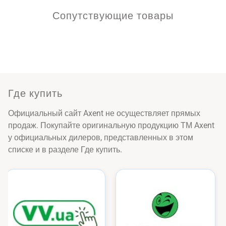
Универсальное предназначение.
Сопутствующие товары
Жесткий переплет.
Вместительный широкий формат А4.
Линовкав серую клеточку.
Размер клетки 5x5 мм.
Плотность бумаги 55 г/м2.
Где купить
Количество листов – 96.
Качественная цветная печать и глянцевая ламинация
Официальный сайт Axent не осуществляет прямых
обложки.
продаж. Покупайте оригинальную продукцию ТМ Axent
Эксклюзивный дизайн.
у официальных дилеров, представленных в этом
списке и в разделе Где купить.