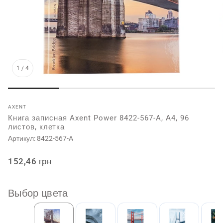
1
/
4
AXENT
Книга записная Axent Power 8422-567-A, А4, 96
листов, клетка
Артикул:
8422-567-A
Обычная
152,46 грн
цена
Выбор цвета