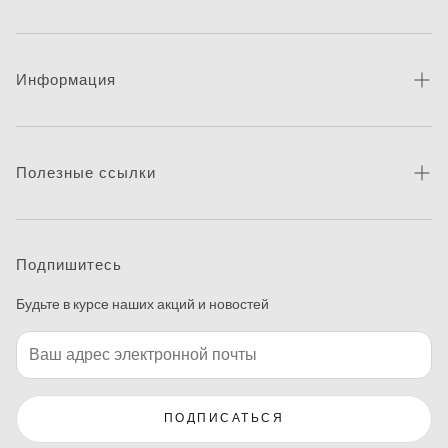
Информация
Про бренд
Новости
Полезные ссылки
Контакты
Каталог товаров
Питання та відповіді
Где купить
Подпишитесь
Макетирование
Будьте в курсе наших акций и новостей
Программа печати этикеток
ПОДПИСАТЬСЯ