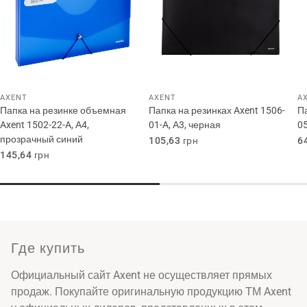
AXENT
AXENT
A
Папка на резинке объемная
Папка на резинках Axent 1506-
П
Axent 1502-22-A, А4,
01-A, А3, черная
05
прозрачный синий
Обычная
105,63 грн
О
6
цена
ц
Обычная
145,64 грн
цена
Где купить
Официальный сайт Axent не осуществляет прямых
продаж. Покупайте оригинальную продукцию ТМ Axent