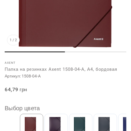
1
/
2
AXENT
Папка на резинках Axent 1508-04-A, А4, бордовая
Артикул:
1508-04-A
Обычная
64,79 грн
цена
Выбор цвета