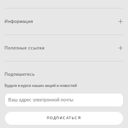
Информация
Про бренд
Новости
Полезные ссылки
Контакты
Каталог товаров
Питання та відповіді
Где купить
Подпишитесь
Макетирование
Будьте в курсе наших акций и новостей
Программа печати этикеток
ПОДПИСАТЬСЯ