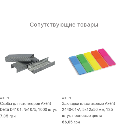
Сопутствующие товары
AXENT
AXENT
Скобы для степлеров Axent
Закладки пластиковые Axent
Delta D4101, №10/5, 1000 штук
2440-01-A, 5х12х50 мм, 125
штук, неоновые цвета
Обычная
7,35 грн
цена
Обычная
66,05 грн
цена