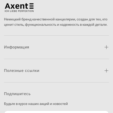
Немецкий бренд качественной канцелярии, создан для тех, кто
ценит стиль, функциональность и надежность в каждой детали.
Информация
Про бренд
Новости
Полезные ссылки
Контакты
Каталог товаров
Питання та відповіді
Где купить
Подпишитесь
Макетирование
Будьте в курсе наших акций и новостей
Программа печати этикеток