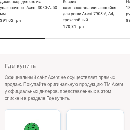
Диспенсер для скотча
Коврик
Но
упаковочного Axent 3080-A, 50
самовосстанавливающийся
1
мм
для резки Axent 7903-A, А4,
р
трехслойный
Обычная
391,02 грн
О
8
цена
ц
Обычная
170,31 грн
цена
Где купить
Официальный сайт Axent не осуществляет прямых
продаж. Покупайте оригинальную продукцию ТМ Axent
у официальных дилеров, представленных в этом
списке и в разделе Где купить.